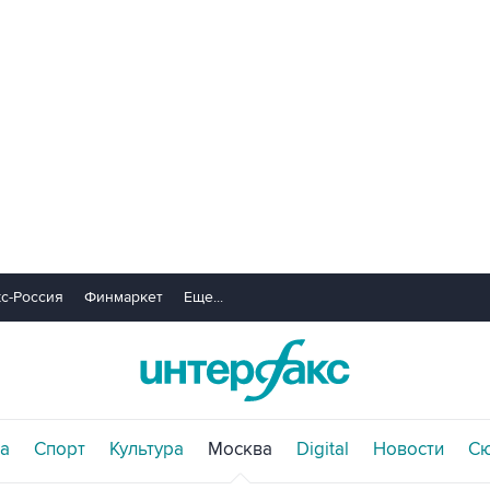
с-Россия
Финмаркет
Еще...
а
Спорт
Культура
Москва
Digital
Новости
С