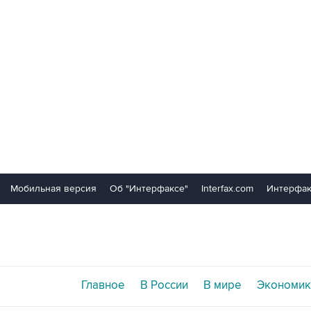
Мобильная версия
Об "Интерфаксе"
Interfax.com
Интерфак
Главное
В России
В мире
Экономик