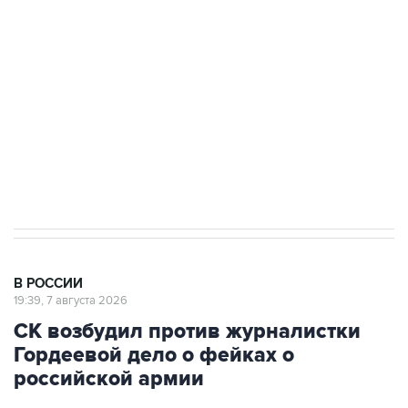
Росгвардии
Беспилотные технологии и ИИ на службе у
электросетевых объектов и агрокомплексов
Социальная реклама, АНО «Национальные приоритеты».
ИНН 7725383515 Erid: F7NfYUJCUneVdwcydK6A
Аксенов сообщил о четвертом погибшем в
результате атаки ВСУ на Крым
В РОССИИ
19:39, 7 августа 2026
СК возбудил против журналистки
Гордеевой дело о фейках о
российской армии