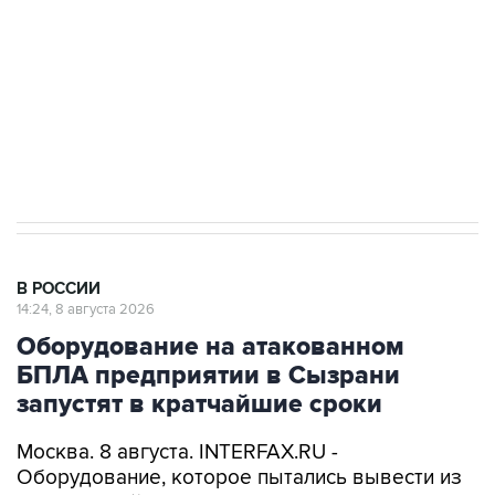
электросетевых объектов и агрокомплексов
Социальная реклама, АНО «Национальные приоритеты».
ИНН 7725383515 Erid: F7NfYUJCUneVdwcydK6A
Кабмин РФ разрешил до 1 июля 2027 года
импорт, выпуск и обращение бензина Евро 2,
Евро 3, Евро 4
В РОССИИ
14:24, 8 августа 2026
Оборудование на атакованном
БПЛА предприятии в Сызрани
запустят в кратчайшие сроки
Москва. 8 августа. INTERFAX.RU -
Оборудование, которое пытались вывести из