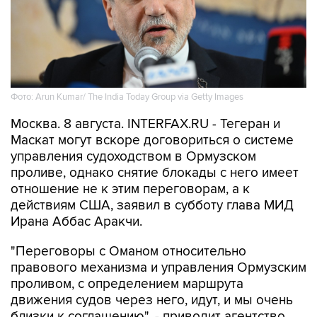
Фото: Arun Kumar/ The India Today Group via Getty Images
Москва. 8 августа. INTERFAX.RU - Тегеран и
Маскат могут вскоре договориться о системе
управления судоходством в Ормузском
проливе, однако снятие блокады с него имеет
отношение не к этим переговорам, а к
действиям США, заявил в субботу глава МИД
Ирана Аббас Аракчи.
"Переговоры с Оманом относительно
правового механизма и управления Ормузским
проливом, с определением маршрута
движения судов через него, идут, и мы очень
близки к соглашению", - приводит агентство