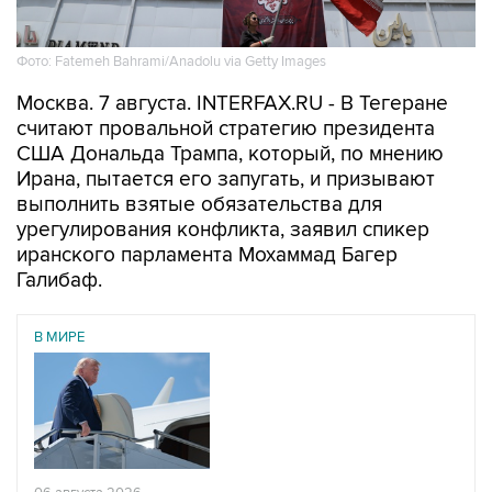
Фото: Fatemeh Bahrami/Anadolu via Getty Images
Москва. 7 августа. INTERFAX.RU - В Тегеране
считают провальной стратегию президента
США Дональда Трампа, который, по мнению
Ирана, пытается его запугать, и призывают
выполнить взятые обязательства для
урегулирования конфликта, заявил спикер
иранского парламента Мохаммад Багер
Галибаф.
В МИРЕ
06 августа 2026
Трамп разозлился из-за утечки информации об