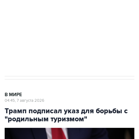
Как российские медицинские технологии
выходят на мировые рынки
Социальная реклама, АНО «Национальные приоритеты».
ИНН 7725383515 Erid: F7NfYUJCUneVdTRF8PRs
Аксенов сообщил о четвертом погибшем в
результате атаки ВСУ на Крым
В МИРЕ
04:45, 7 августа 2026
Трамп подписал указ для борьбы с
"родильным туризмом"