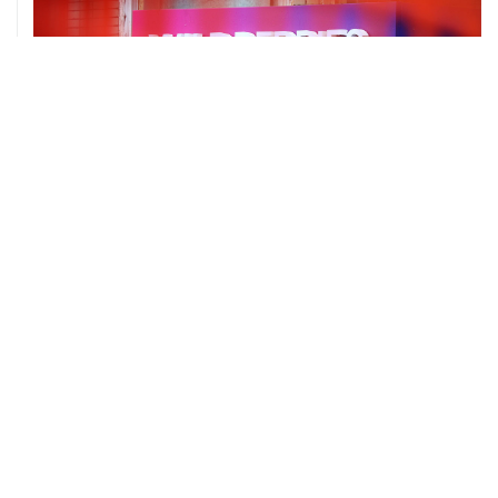
06 августа, 16:02
Международные резервы России с 24 по 31 июля
сократились на $11,8 млрд
ХРОНИКИ СОБЫТИЙ