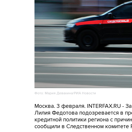
Фото: Мария Девахина/РИА Новости
Москва. 3 февраля. INTERFAX.RU - З
Лилия Федотова подозревается в п
кредитной политики региона с причи
сообщили в Следственном комитете Р