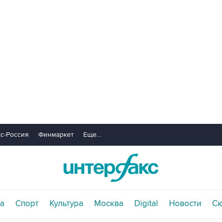
с-Россия
Финмаркет
Еще...
а
Спорт
Культура
Москва
Digital
Новости
С