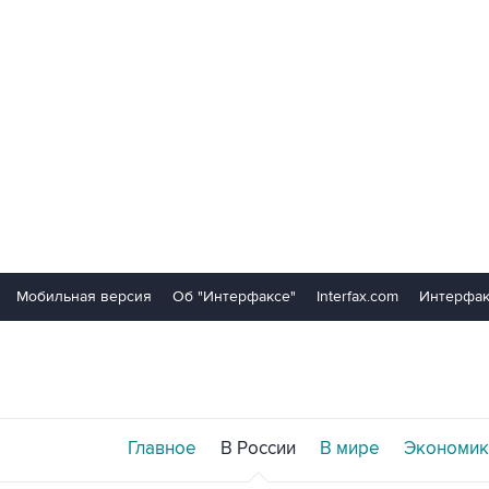
Мобильная версия
Об "Интерфаксе"
Interfax.com
Интерфак
Главное
В России
В мире
Экономик