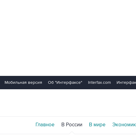
Мобильная версия
Об "Интерфаксе"
Interfax.com
Интерфак
Главное
В России
В мире
Экономик