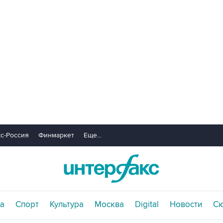
с-Россия
Финмаркет
Еще...
а
Спорт
Культура
Москва
Digital
Новости
С