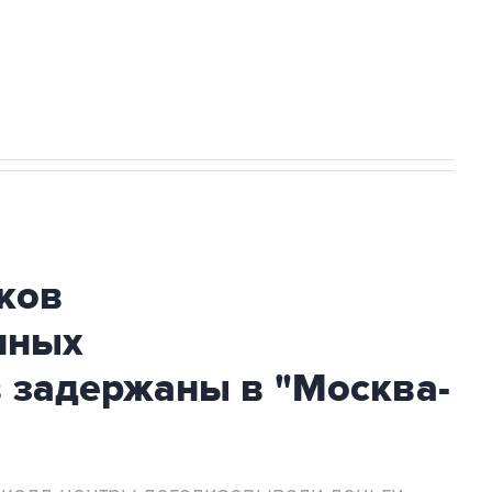
огибшем в результате атаки ВСУ на
ков
нных
 задержаны в "Москва-