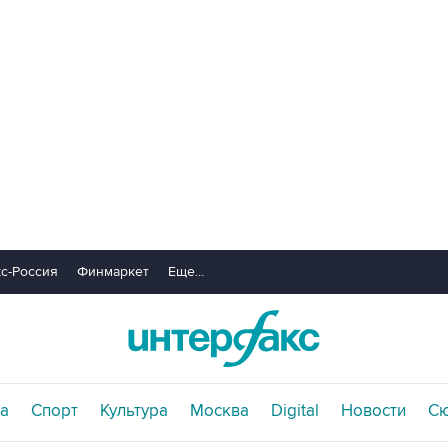
с-Россия
Финмаркет
Еще...
а
Спорт
Культура
Москва
Digital
Новости
С