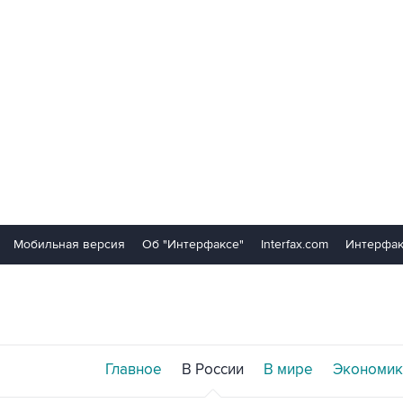
Мобильная версия
Об "Интерфаксе"
Interfax.com
Интерфак
Главное
В России
В мире
Экономик