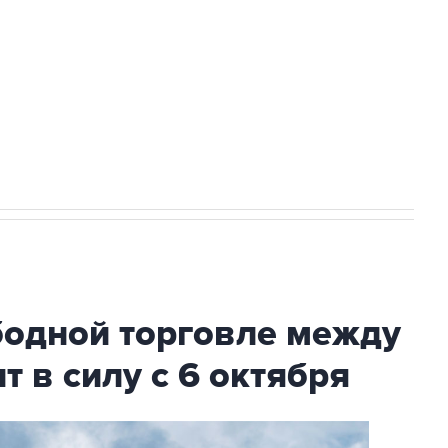
ехнологии выходят на мировые рынки
НН 7725383515 Erid: F7NfYUJCUneVdTRF8PRs
с Ираном начнутся в понедельник
бодной торговле между
т в силу с 6 октября