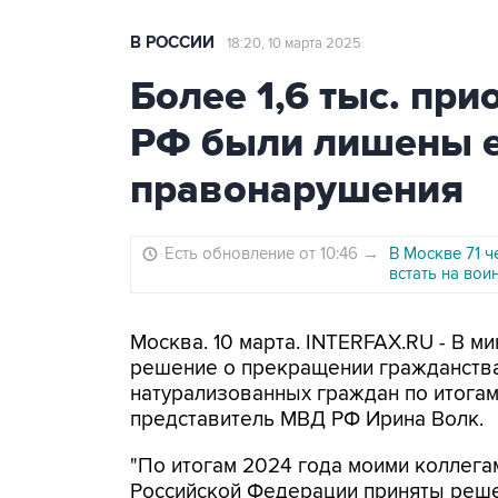
В РОССИИ
18:20, 10 марта 2025
Более 1,6 тыс. пр
РФ были лишены ег
правонарушения
Есть обновление от 10:46
→
В Москве 71 ч
встать на вои
Москва. 10 марта. INTERFAX.RU - В м
решение о прекращении гражданства 
натурализованных граждан по итога
представитель МВД РФ Ирина Волк.
"По итогам 2024 года моими коллега
Российской Федерации приняты реше