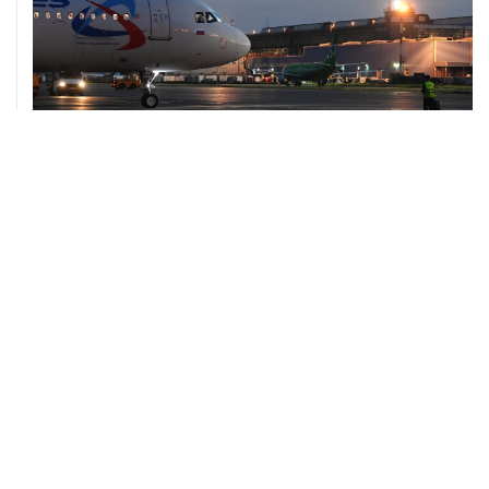
10 августа, 02:31
Доступ к интернету на Камчатке ограничат с 12 по 16
августа
09 августа, 22:39
Число жертв атаки БПЛА на Белгород выросло до
шести
09 августа, 21:58
Два мирных жителя погибли, семеро пострадали в
результате атаки БПЛА на ДНР
ХРОНИКИ СОБЫТИЙ