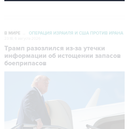
В МИРЕ
ОПЕРАЦИЯ ИЗРАИЛЯ И США ПРОТИВ ИРАНА
→
23:18, 6 августа 2026
Трамп разозлился из-за утечки
информации об истощении запасов
боеприпасов