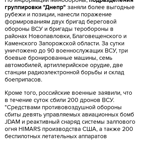
По информации Минобороны,
подразделения
группировки "Днепр"
заняли более выгодные
рубежи и позиции, нанесли поражение
формированиям двух бригад береговой
обороны ВСУ и бригады теробороны в
районах Новопавловки, Благовещенского и
Каменского Запорожской области. За сутки
уничтожено до 90 военнослужащих ВСУ, три
боевые бронированные машины, семь
автомобилей, артиллерийское орудие, две
станции радиоэлектронной борьбы и склад
боеприпасов.
Кроме того, российские военные заявили, что
в течение суток сбили 200 дронов ВСУ.
"Средствами противовоздушной обороны
сбиты девять управляемых авиационных бомб
JDAM и реактивный снаряд системы залпового
огня HIMARS производства США, а также 200
беспилотных летательных аппаратов