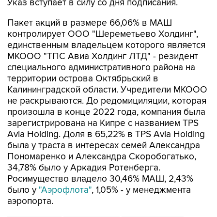
Указ вступает в силу со дня подписания.
Пакет акций в размере 66,06% в МАШ
контролирует ООО "Шереметьево Холдинг",
единственным владельцем которого является
МКООО "ТПС Авиа Холдинг ЛТД" - резидент
специального административного района на
территории острова Октябрьский в
Калининградской области. Учредители МКООО
не раскрываются. До редомициляции, которая
произошла в конце 2022 года, компания была
зарегистрирована на Кипре с названием TPS
Avia Holding. Доля в 65,22% в TPS Avia Holding
была у траста в интересах семей Александра
Пономаренко и Александра Скоробогатько,
34,78% было у Аркадия Ротенберга.
Росимущество владело 30,46% МАШ, 2,43%
было у
"Аэрофлота"
, 1,05% - у менеджмента
аэропорта.