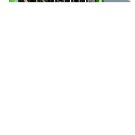
ХРОНИКИ СОБЫТИЙ
❮
❯