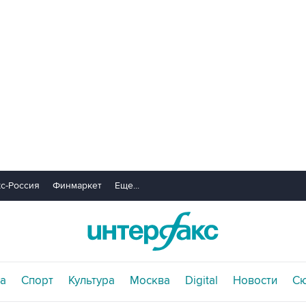
с-Россия
Финмаркет
Еще...
а
Спорт
Культура
Москва
Digital
Новости
С