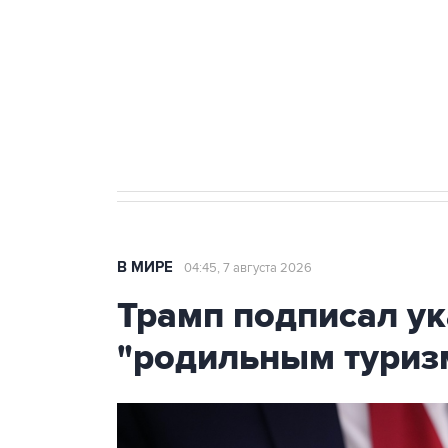
Как российские медицинские т
Социальная реклама, АНО «Национальные приоритеты».
И
Аксенов сообщил о четвертом п
Крым
В МИРЕ
04:45, 7 августа 2026
Трамп подписал ук
"родильным туриз