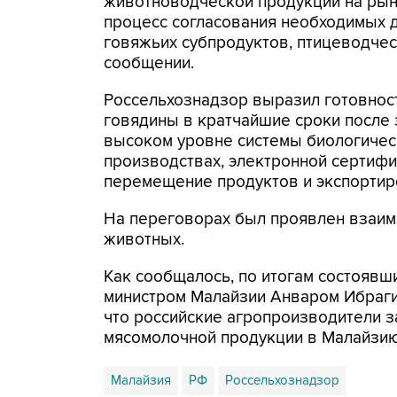
животноводческой продукции на рын
процесс согласования необходимых д
говяжьих субпродуктов, птицеводческ
сообщении.
Россельхознадзор выразил готовност
говядины в кратчайшие сроки после 
высоком уровне системы биологическ
производствах, электронной сертифи
перемещение продуктов и экспортиро
На переговорах был проявлен взаимн
животных.
Как сообщалось, по итогам состоявш
министром Малайзии Анваром Ибраги
что российские агропроизводители 
мясомолочной продукции в Малайзию, 
Малайзия
РФ
Россельхознадзор