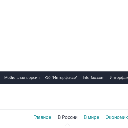
Мобильная версия
Об "Интерфаксе"
Interfax.com
Интерфак
Главное
В России
В мире
Экономик