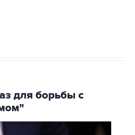
ехнологии выходят на мировые рынки
НН 7725383515 Erid: F7NfYUJCUneVdTRF8PRs
огибшем в результате атаки ВСУ на
аз для борьбы с
мом"