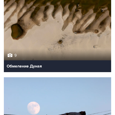
9
Обмеление Дуная