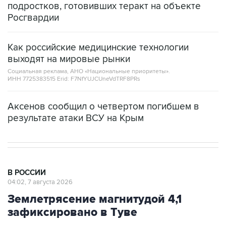
Как российские медицинские технологии
выходят на мировые рынки
Социальная реклама, АНО «Национальные приоритеты».
ИНН 7725383515 Erid: F7NfYUJCUneVdTRF8PRs
Аксенов сообщил о четвертом погибшем в
результате атаки ВСУ на Крым
В РОССИИ
04:02, 7 августа 2026
Землетрясение магнитудой 4,1
зафиксировано в Туве
Москва. 7 августа. INTERFAX.RU -
Землетрясение магнитудой 4,1 произошло в