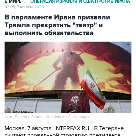
В парламенте Ирана призвали
Трампа прекратить "театр" и
выполнить обязательства
Фото: Fatemeh Bahrami/Anadolu via Getty Images
Москва. 7 августа. INTERFAX.RU - В Тегеране
считают провальной стратегию президента
США Дональда Трампа, который, по мнению