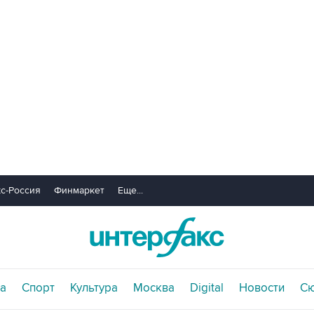
с-Россия
Финмаркет
Еще...
а
Спорт
Культура
Москва
Digital
Новости
С