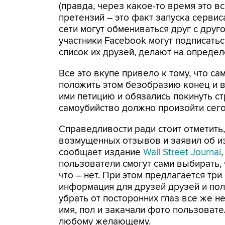
(правда, через какое-то время это в
претензий – это факт запуска серви
сети могут обмениваться друг с друг
участники Facebook могут подписатьс
список их друзей, делают на определ
Все это вкупе привело к тому, что с
положить этом безобразию конец и 
ими петицию и обязались покинуть с
самоубийство должно произойти сегод
Справедливости ради стоит отметить,
возмущенных отзывов и заявил об из
сообщает издание
Wall Street Journal
пользователи смогут сами выбирать,
что – нет. При этом предлагается тр
информация для друзей друзей и пол
убрать от посторонних глаз все же н
имя, пол и закачали фото пользовател
любому желающему.