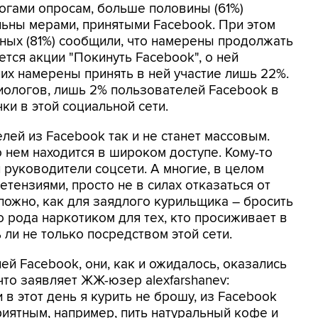
гами опросам, больше половины (61%)
льны мерами, принятыми Facebook. При этом
ых (81%) сообщили, что намерены продолжать
ется акции "Покинуть Facebook", о ней
них намерены принять в ней участие лишь 22%.
иологов, лишь 2% пользователей Facebook в
и в этой социальной сети.
лей из Facebook так и не станет массовым.
о нем находится в широком доступе. Кому-то
 руководители соцсети. А многие, в целом
тензиями, просто не в силах отказаться от
сложно, как для заядлого курильщика – бросить
о рода наркотиком для тех, кто просиживает в
 ли не только посредством этой сети.
ей Facebook, они, как и ожидалось, оказались
что заявляет ЖЖ-юзер аlexfarshanev:
и в этот день я курить не брошу, из Facebook
риятным, например, пить натуральный кофе и