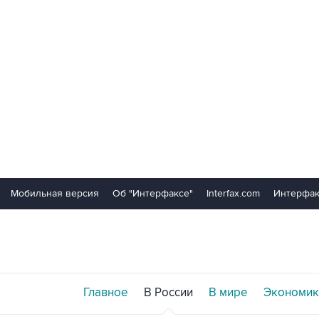
Мобильная версия
Об "Интерфаксе"
Interfax.com
Интерфак
Главное
В России
В мире
Экономик