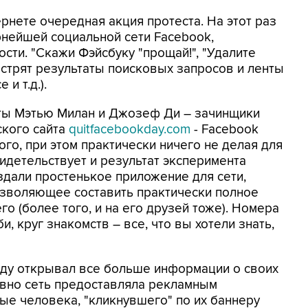
ернете очередная акция протеста. На этот раз
нейшей социальной сети Facebook,
сти. "Скажи Фэйсбуку "прощай!", "Удалите
пестрят результаты поисковых запросов и ленты
и т.д.).
ты Мэтью Милан и Джозеф Ди – зачинщики
ского сайта
quitfacebookday.com
- Facebook
ого, при этом практически ничего не делая для
идетельствует и результат эксперимента
здали простенькое приложение для сети,
озволяющее составить практически полное
го (более того, и на его друзей тоже). Номера
, круг знакомств – все, что вы хотели знать,
вду открывал все больше информации о своих
авно сеть предоставляла рекламным
ые человека, "кликнувшего" по их баннеру