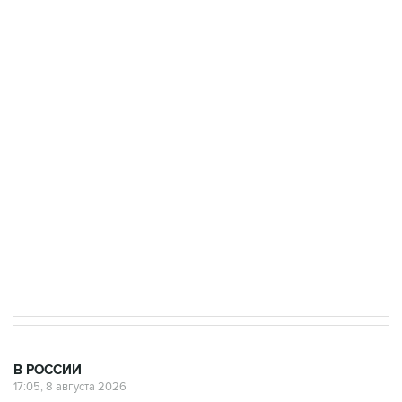
ФСБ сообщила о задержании в Приморье
подростков, готовивших теракт на объекте
Росгвардии
Беспилотные технологии и ИИ на службе у
электросетевых объектов и агрокомплексов
Социальная реклама, АНО «Национальные приоритеты».
ИНН 7725383515 Erid: F7NfYUJCUneVdwcydK6A
Кабмин РФ разрешил до 1 июля 2027 года
импорт, выпуск и обращение бензина Евро 2,
Евро 3, Евро 4
В РОССИИ
17:05, 8 августа 2026