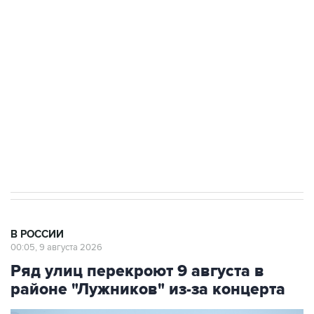
области подверглось атаке БПЛА
Беспилотные технологии и ИИ на службе у
электросетевых объектов и агрокомплексов
Социальная реклама, АНО «Национальные приоритеты».
ИНН 7725383515 Erid: F7NfYUJCUneVdwcydK6A
Кабмин РФ разрешил до 1 июля 2027 года
импорт, выпуск и обращение бензина Евро 2,
Евро 3, Евро 4
В РОССИИ
00:05, 9 августа 2026
Ряд улиц перекроют 9 августа в
районе "Лужников" из-за концерта