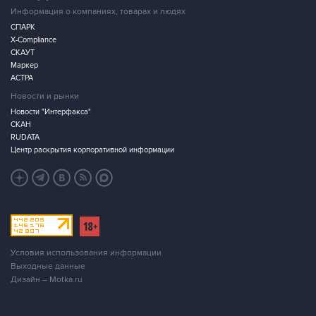
Информация о компаниях, товарах и людях
СПАРК
X-Compliance
СКАУТ
Маркер
АСТРА
Новости и рынки
Новости "Интерфакса"
СКАН
RUDATA
Центр раскрытия корпоративной информации
Условия использования информации
Выходные данные
Дизайн – Motka.ru