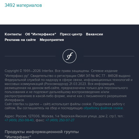
3492 материалов
Контакты
Об "Интерфаксе"
Пресс-центр
Вакансии
Реклама на сайте
Мероприятия
Copyright © 1991—2026 Interfax. Все права защищены. Сетевое издание
"Интерфакс.ру". Свидетельство о регистрации СМИ ЭЛ № ФС 77 - 84928 выдано
Федеральной службой по надзору в сфере связи, информационных технологий и
массовых коммуникаций (Роскомнадзор) 21.03.2023. Вся информация,
размещенная на данном веб-сайте, предназначена только для персонального
пользования и не подлежит дальнейшему воспроизведению и/или
распространению в какой-либо форме, иначе как с письменного разрешения
Интерфакса.
Сайт Interfax.ru (далее – сайт) использует файлы cookie. Продолжая работу с
сайтом, Вы соглашаетесь на сбор и последующую
обработку файлов cookie
.
Адрес: Россия, 127006, Москва, 1-я Тверская-Ямская улица, дом 2, стр.1, тел.:
+7 (499) 250-98-40
, факс:
+7 (499) 250-97-27
Продукты информационной группы
"Интерфакс"