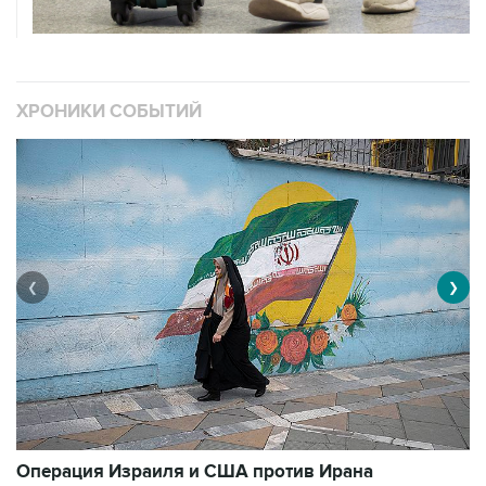
ХРОНИКИ СОБЫТИЙ
❮
❯
В
Операция Израиля и США против Ирана
1