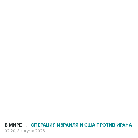
ФСБ сообщила о задержании в Приморье
подростков, готовивших теракт на объекте
Росгвардии
Беспилотные технологии и ИИ на службе у
электросетевых объектов и агрокомплексов
Социальная реклама, АНО «Национальные приоритеты».
ИНН 7725383515 Erid: F7NfYUJCUneVdwcydK6A
Кабмин РФ разрешил до 1 июля 2027 года
импорт, выпуск и обращение бензина Евро 2,
Евро 3, Евро 4
В МИРЕ
ОПЕРАЦИЯ ИЗРАИЛЯ И США ПРОТИВ ИРАНА
→
02:20, 8 августа 2026