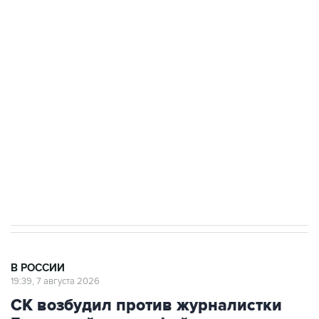
ФСБ сообщила о задержании в Приморье
подростков, готовивших теракт на объекте
Росгвардии
Беспилотные технологии и ИИ на службе у
электросетевых объектов и агрокомплексов
Социальная реклама, АНО «Национальные приоритеты».
ИНН 7725383515 Erid: F7NfYUJCUneVdwcydK6A
Путин вывел "Шереметьево" из
стратегического списка с целью снять
препятствие для приватизации
В РОССИИ
19:39, 7 августа 2026
СК возбудил против журналистки