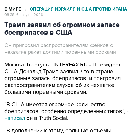
В МИРЕ
ОПЕРАЦИЯ ИЗРАИЛЯ И США ПРОТИВ ИРАНА
→
08:38, 6 августа 2026
Трамп заявил об огромном запасе
боеприпасов в США
Он пригрозил распространителям фейков о
нехватке ракет долгими тюремными сроками
Москва. 6 августа. INTERFAX.RU - Президент
США Дональд Трамп заявил, что в стране
огромные запасы боеприпасов, и пригрозил
распространителям слухов об их нехватке
большими тюремными сроками.
"В США имеется огромное количество
боеприпасов, особенно определенных типов", -
написал
он в Truth Social.
"В дополнении к этому, большие объемы