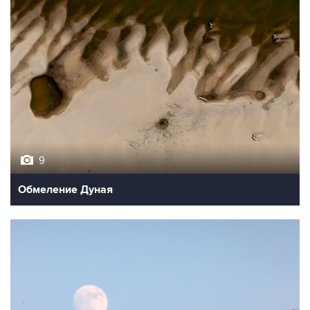
9
Обмеление Дуная