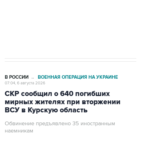
выходят на мировые рынки
Социальная реклама, АНО «Национальные приоритеты».
ИНН 7725383515 Erid: F7NfYUJCUneVdTRF8PRs
Трамп заявил, что переговоры с Ираном
начнутся в понедельник
В РОССИИ
ВОЕННАЯ ОПЕРАЦИЯ НА УКРАИНЕ
→
07:04, 6 августа 2026
СКР сообщил о 640 погибших
мирных жителях при вторжении
ВСУ в Курскую область
Обвинение предъявлено 35 иностранным
наемникам