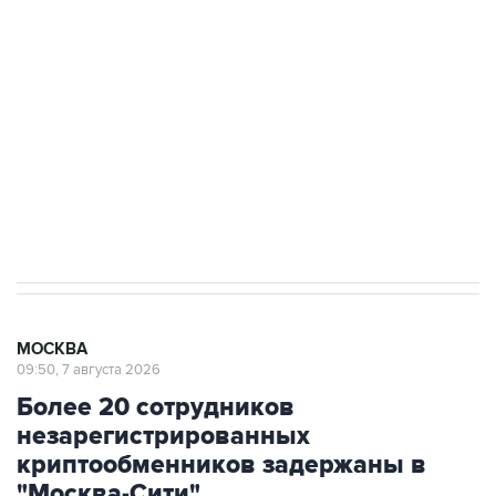
Росгвардии
Беспилотные технологии и ИИ на службе у
электросетевых объектов и агрокомплексов
Социальная реклама, АНО «Национальные приоритеты».
ИНН 7725383515 Erid: F7NfYUJCUneVdwcydK6A
Аксенов сообщил о четвертом погибшем в
результате атаки ВСУ на Крым
МОСКВА
09:50, 7 августа 2026
Более 20 сотрудников
незарегистрированных
криптообменников задержаны в
"Москва-Сити"