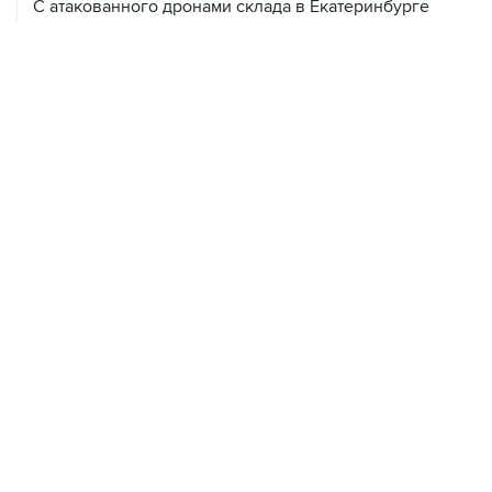
С атакованного дронами склада в Екатеринбурге
эвакуировали 800 человек
07 августа, 07:46
В Екатеринбурге тушат пожар на логистическом
объекте Wildberries
ХРОНИКИ СОБЫТИЙ