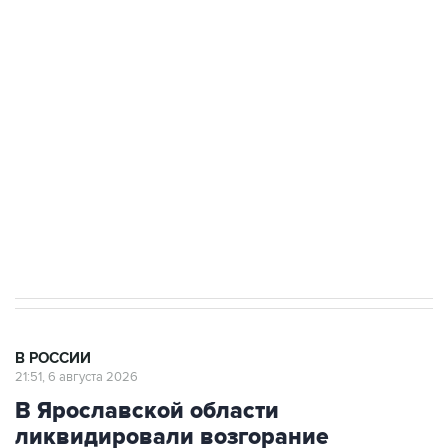
ФСБ сообщила о задержании в Приморье
подростков, готовивших теракт на объекте
Росгвардии
Как российские медицинские технологии
выходят на мировые рынки
Социальная реклама, АНО «Национальные приоритеты».
ИНН 7725383515 Erid: F7NfYUJCUneVdTRF8PRs
Аксенов сообщил о четвертом погибшем в
результате атаки ВСУ на Крым
В РОССИИ
21:51, 6 августа 2026
В Ярославской области
ликвидировали возгорание