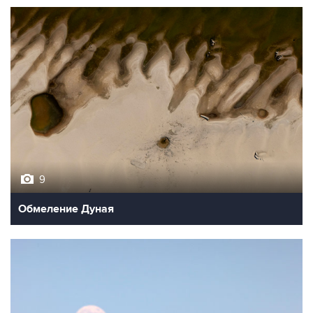
9
Обмеление Дуная