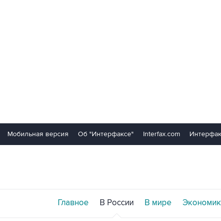
Мобильная версия
Об "Интерфаксе"
Interfax.com
Интерфак
Главное
В России
В мире
Экономик