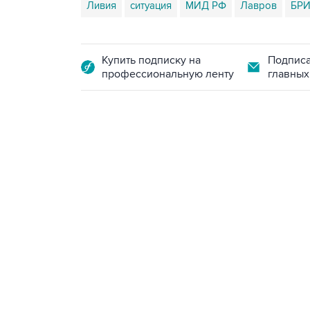
Ливия
ситуация
МИД РФ
Лавров
БР
Купить подписку на
Подписа
профессиональную ленту
главных
13:11, 7 августа 2026