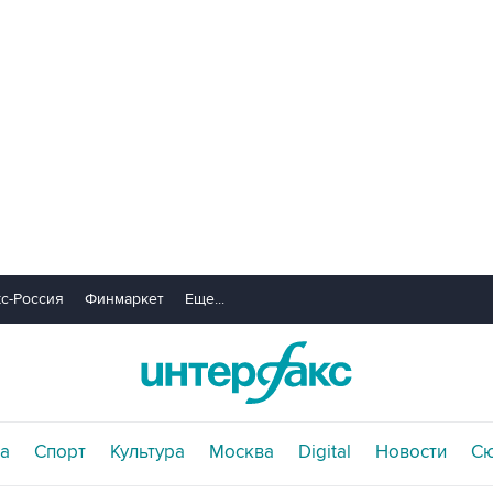
с-Россия
Финмаркет
Еще...
а
Спорт
Культура
Москва
Digital
Новости
С