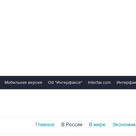
Мобильная версия
Об "Интерфаксе"
Interfax.com
Интерфак
Главное
В России
В мире
Экономик