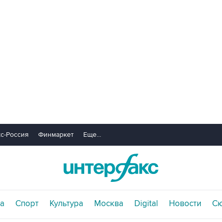
с-Россия
Финмаркет
Еще...
а
Спорт
Культура
Москва
Digital
Новости
С