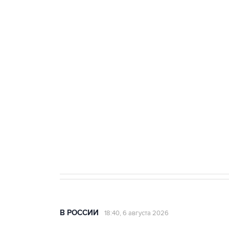
тыла Минобороны
ФСБ сообщила о задержании в 
теракт на объекте Росгвардии
Как российские медицинские т
Социальная реклама, АНО «Национальные приоритеты».
И
Аксенов сообщил о четвертом п
Крым
В РОССИИ
18:40, 6 августа 2026