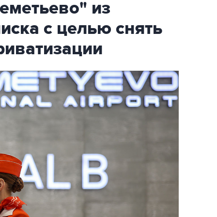
еметьево" из
писка с целью снять
риватизации