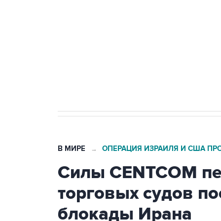
Беспилотные технологии и ИИ н
агрокомплексов
Социальная реклама, АНО «Национальные приоритеты».
И
Кабмин РФ разрешил до 1 июля 
бензина Евро 2, Евро 3, Евро 4
В МИРЕ
ОПЕРАЦИЯ ИЗРАИЛЯ И США ПР
→
Силы CENTCOM пер
торговых судов п
блокады Ирана