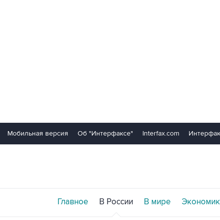
Мобильная версия
Об "Интерфаксе"
Interfax.com
Интерфак
Главное
В России
В мире
Экономик