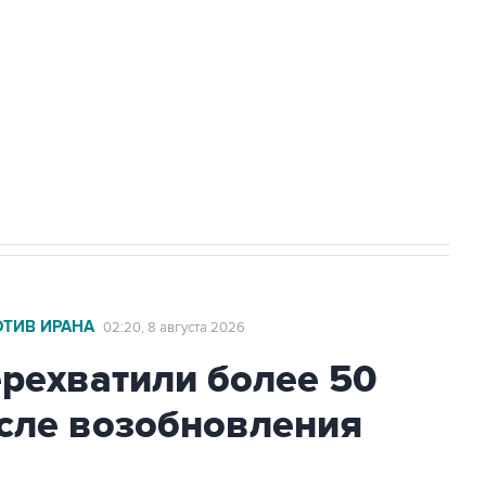
а службе у электросетевых объектов и
НН 7725383515 Erid: F7NfYUJCUneVdwcydK6A
2027 года импорт, выпуск и обращение
ОТИВ ИРАНА
02:20, 8 августа 2026
ехватили более 50
осле возобновления