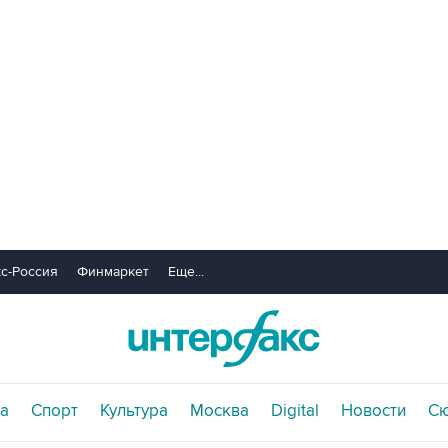
с-Россия
Финмаркет
Еще...
а
Спорт
Культура
Москва
Digital
Новости
С