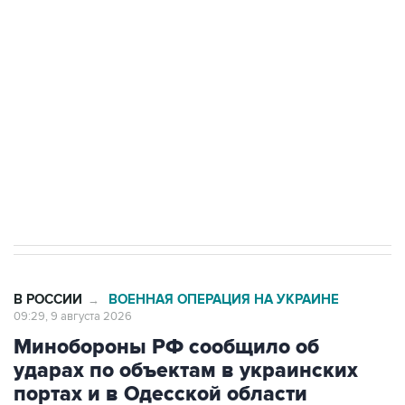
Беспилотные технологии и ИИ на службе у
электросетевых объектов и агрокомплексов
Социальная реклама, АНО «Национальные приоритеты».
ИНН 7725383515 Erid: F7NfYUJCUneVdwcydK6A
Кабмин РФ разрешил до 1 июля 2027 года
импорт, выпуск и обращение бензина Евро 2,
Евро 3, Евро 4
В РОССИИ
ВОЕННАЯ ОПЕРАЦИЯ НА УКРАИНЕ
→
09:29, 9 августа 2026
Минобороны РФ сообщило об
ударах по объектам в украинских
портах и в Одесской области
Москва. 9 августа. INTERFAX.RU - Минобороны