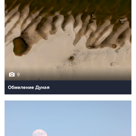
9
Обмеление Дуная