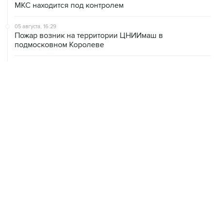
МКС находится под контролем
05 августа, 16:29
Пожар возник на территории ЦНИИмаш в
подмосковном Королеве
05 августа, 16:15
В Домодедово проверят состояние водных объектов
после повреждения склада бытовой химии
05 августа, 16:10
Неизвестность в части бюджета не позволяет ЦБ
уверенно говорить о скором допснижении ставки
05 августа, 15:24
В Иркутской области экипаж пропавшей Cessna
вышел на связь