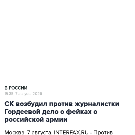
Беспилотные технологии и ИИ на службе у
электросетевых объектов и агрокомплексов
Социальная реклама, АНО «Национальные приоритеты».
ИНН 7725383515 Erid: F7NfYUJCUneVdwcydK6A
Кабмин РФ разрешил до 1 июля 2027 года
импорт, выпуск и обращение бензина Евро 2,
Евро 3, Евро 4
В РОССИИ
19:39, 7 августа 2026
СК возбудил против журналистки
Гордеевой дело о фейках о
российской армии
Москва. 7 августа. INTERFAX.RU - Против