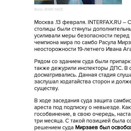
Фото: ИТАР-ТАСС
Москва .13 февраля. INTERFAX.RU – 
столицы были стянуты дополнительн
усиливали меры безопасности перед
чемпиона мира по самбо Расула Мирз
неосторожности 19-летнего Ивана Аг
Рядом со зданием суда были припарк
также дежурили инспекторы ДПС. В с
досматривались. Данная стадия слуш
заслушал ходатайства сторон и долже
существу.
В ходе заседания суда защита самби
ареста под подписку о невыезде. Ка
гособвинение, в свою очередь, наста
три месяца. С такой позицией была с
решением суда
Мирзаев был освобо