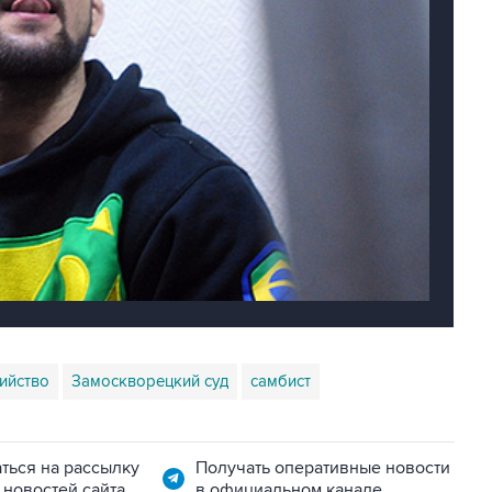
ийство
Замоскворецкий суд
самбист
ться на рассылку
Получать оперативные новости
 новостей сайта
в официальном канале