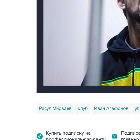
Расул Мирзаев
клуб
Иван Агафонов
уб
Купить подписку на
Подписа
профессиональную ленту
главных