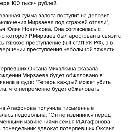
ере 100 тысяч рублей.
азанная сумма залога поступит на депозит
аключения Мирзаева под стражей отпали", -
дья Юлия Новичкова. Она согласилась с
но которой Р.Мирзаев был арестован в связи с
тяжкое преступление (ч.4 ст.111 УК РФ), а в
овершении преступления небольшой тяжести
отерпевших Оксана Михалкина сказала
бождении Мирзаева будет обжаловано в
явила в суде: "Теперь каждый может убить
нила, что непременно будет обжаловать
ана Агафонова получила письменные
алась недовольна: "Он не извинился перед
сьменными извинениями семья И.Агафонова
 в понедельник адвокат потерпевших Оксана