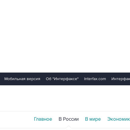
Мобильная версия
Об "Интерфаксе"
Interfax.com
Интерфак
Главное
В России
В мире
Экономик