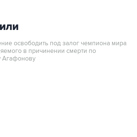
или
ние освободить под залог чемпиона мира
няемого в причинении смерти по
у Агафонову