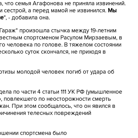
а, что семья Агафонова не приняла извинений.
и сестрой, а перед мамой не извинился.
Мы
ие
", - добавила она.
а "Гараж" произошла стычка между 19-летним
вестным спортсменом Расулом Мирзаевым, в
го человека по голове. В тяжелом состоянии
есколько суток скончался, не приходя в
ртизы молодой человек погиб от удара об
ела по части 4 статьи 111 УК РФ (умышленное
, повлекшего по неосторожности смерть
ан. При этом сообщалось, что он явился в
причинения телесных повреждений
ношении спортсмена было