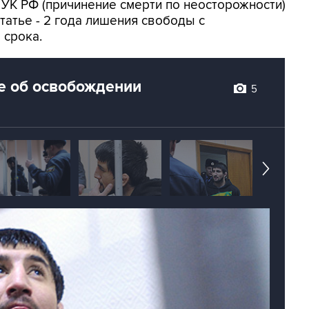
УК РФ (причинение смерти по неосторожности)
татье - 2 года лишения свободы с
 срока.
е об освобождении
5