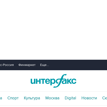
с-Россия
Финмаркет
Еще...
а
Спорт
Культура
Москва
Digital
Новости
С