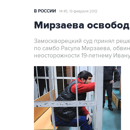
В РОССИИ
14:45, 13 февраля 2012
Мирзаева освобод
Замоскворецкий суд принял реше
по самбо Расула Мирзаева, обви
неосторожности 19-летнему Иван