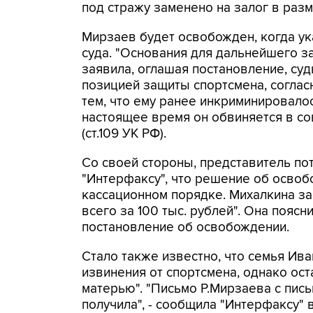
под стражу заменено на залог в разм
Мирзаев будет освобожден, когда ук
суда. "Основания для дальнейшего з
заявила, оглашая постановление, су
позицией защиты спортсмена, соглас
тем, что ему ранее инкриминировалось 
настоящее время он обвиняется в с
(ст.109 УК РФ).
Со своей стороны, представитель п
"Интерфаксу", что решение об осво
кассационном порядке. Михалкина за
всего за 100 тыс. рублей". Она пояс
постановление об освобождении.
Стало также известно, что семья Ив
извинения от спортсмена, однако ост
матерью". "Письмо Р.Мирзаева с пи
получила", - сообщила "Интерфаксу"