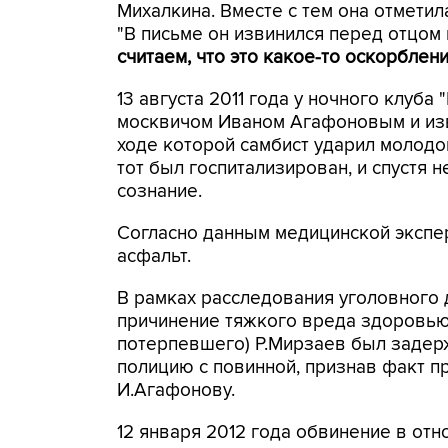
Михалкина. Вместе с тем она отметил
"В письме он извинился перед отцом 
считаем, что это какое-то оскорблен
13 августа 2011 года у ночного клуб
москвичом Иваном Агафоновым и из
ходе которой самбист ударил молодо
тот был госпитализирован, и спустя н
сознание.
Согласно данным медицинской экспе
асфальт.
В рамках расследования уголовного д
причинение тяжкого вреда здоровью
потерпевшего) Р.Мирзаев был задерж
полицию с повинной, признав факт 
И.Агафонову.
12 января 2012 года обвинение в от