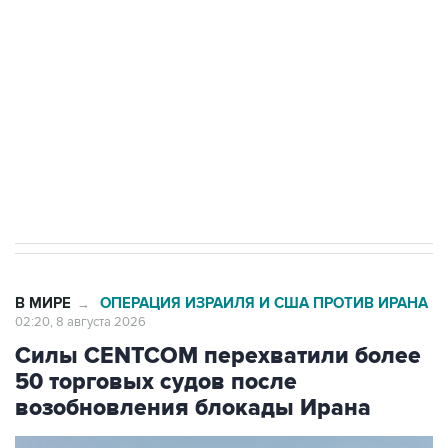
Беспилотные технологии и ИИ на службе у
электросетевых объектов и агрокомплексов
Социальная реклама, АНО «Национальные приоритеты».
ИНН 7725383515 Erid: F7NfYUJCUneVdwcydK6A
Кабмин РФ разрешил до 1 июля 2027 года
импорт, выпуск и обращение бензина Евро 2,
Евро 3, Евро 4
В МИРЕ
ОПЕРАЦИЯ ИЗРАИЛЯ И США ПРОТИВ ИРАНА
→
02:20, 8 августа 2026
Силы CENTCOM перехватили более
50 торговых судов после
возобновления блокады Ирана