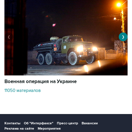
❮
❯
Военная операция на Украине
О
11050 материалов
2
Контакты
Об "Интерфаксе"
Пресс-центр
Вакансии
Реклама на сайте
Мероприятия