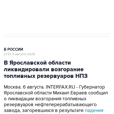
ИНН 7725383515 Erid: F7NfYUJCUneVdTRF8PRs
Аксенов сообщил о четвертом погибшем в
результате атаки ВСУ на Крым
В РОССИИ
21:51, 6 августа 2026
В Ярославской области
ликвидировали возгорание
топливных резервуаров НПЗ
Москва. 6 августа. INTERFAX.RU - Губернатор
Ярославской области Михаил Евраев сообщил
о ликвидации возгорания топливных
резервуаров нефтеперерабатывающего
завода, загоревшихся в результате
падения