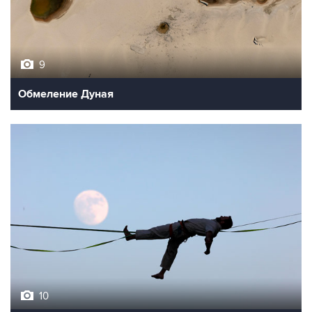
9
Обмеление Дуная
10