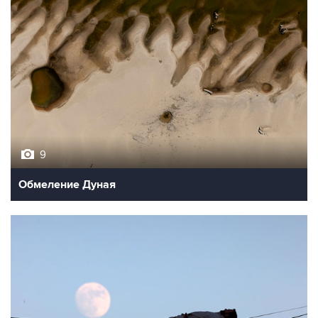
9
Обмеление Дуная