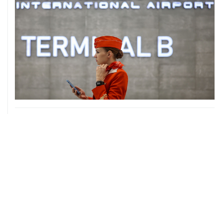
06 августа, 17:34
Американский фонд Human Rights Foundation признан
нежелательным в РФ
06 августа, 17:16
Москва не получала от Еревана официальных
обращений о прекращении концессии Южно-
Кавказской железной дороги
06 августа, 17:03
Пострадавшие от атак на Wildberries селлеры могут