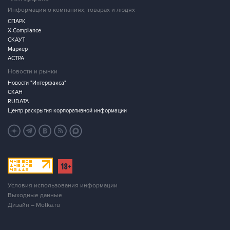
Информация о компаниях, товарах и людях
СПАРК
X-Compliance
СКАУТ
Маркер
АСТРА
Новости и рынки
Новости "Интерфакса"
СКАН
RUDATA
Центр раскрытия корпоративной информации
Условия использования информации
Выходные данные
Дизайн – Motka.ru