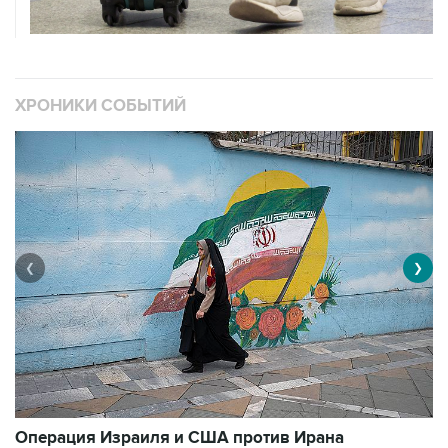
ХРОНИКИ СОБЫТИЙ
❮
❯
В
Операция Израиля и США против Ирана