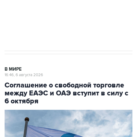
выходят на мировые рынки
Социальная реклама, АНО «Национальные приоритеты».
ИНН 7725383515 Erid: F7NfYUJCUneVdTRF8PRs
Трамп заявил, что переговоры с Ираном
начнутся в понедельник
В МИРЕ
16:46, 6 августа 2026
Соглашение о свободной торговле
между ЕАЭС и ОАЭ вступит в силу с
6 октября