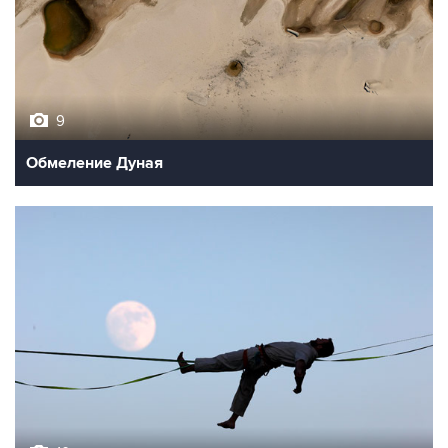
9
Обмеление Дуная