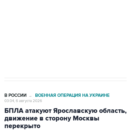
Как российские медицинские технологии
выходят на мировые рынки
Социальная реклама, АНО «Национальные приоритеты».
ИНН 7725383515 Erid: F7NfYUJCUneVdTRF8PRs
Трамп заявил, что переговоры с Ираном
начнутся в понедельник
В РОССИИ
ВОЕННАЯ ОПЕРАЦИЯ НА УКРАИНЕ
→
03:04, 6 августа 2026
БПЛА атакуют Ярославскую область,
движение в сторону Москвы
перекрыто
Москва. 6 августа. INTERFAX.RU - Украинские