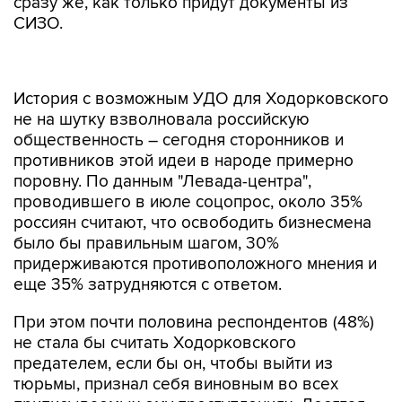
сразу же, как только придут документы из
СИЗО.
История с возможным УДО для Ходорковского
не на шутку взволновала российскую
общественность – сегодня сторонников и
противников этой идеи в народе примерно
поровну. По данным "Левада-центра",
проводившего в июле соцопрос, около 35%
россиян считают, что освободить бизнесмена
было бы правильным шагом, 30%
придерживаются противоположного мнения и
еще 35% затрудняются с ответом.
При этом почти половина респондентов (48%)
не стала бы считать Ходорковского
предателем, если бы он, чтобы выйти из
тюрьмы, признал себя виновным во всех
приписываемых ему преступлениях. Десятая
часть (9%), однако, этого бы ему не простила.