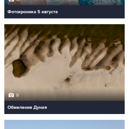
9
Обмеление Дуная