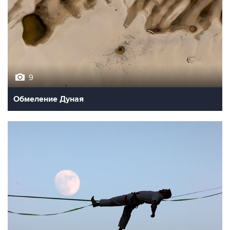
9
Обмеление Дуная