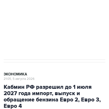
Как российские медицинские технологии
выходят на мировые рынки
Социальная реклама, АНО «Национальные приоритеты».
ИНН 7725383515 Erid: F7NfYUJCUneVdTRF8PRs
Трамп заявил, что переговоры с Ираном
начнутся в понедельник
ЭКОНОМИКА
21:05, 5 августа 2026
Кабмин РФ разрешил до 1 июля
2027 года импорт, выпуск и
обращение бензина Евро 2, Евро 3,
Евро 4