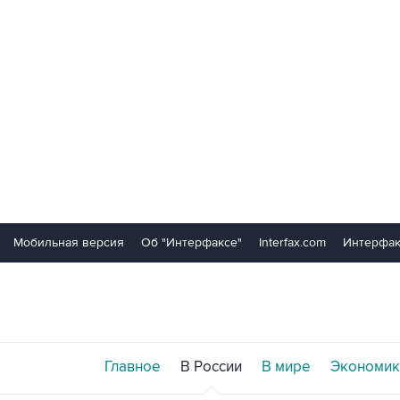
Мобильная версия
Об "Интерфаксе"
Interfax.com
Интерфак
Главное
В России
В мире
Экономик