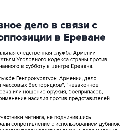
ное дело в связи с
оппозиции в Ереване
альная следственная служба Армении
татьям Уголовного кодекса страны против
нанного в субботу в центре Еревана.
службе Генпрокуратуры Армении, дело
я массовых беспорядков", "незаконное
возка или ношение оружия, боеприпасов,
применение насилия против представителей
участники митинга, не подчинившись
зали сопротивление с использованием дубинок