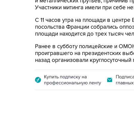
и металлических прутьев, причинив 
Участники митинга имели при себе не
С 11 часов утра на площади в центре
посольства Франции собрались оппоз
площади находится до трех тысяч че
Ранее в субботу полицейские и ОМО
проигравшего на президентских выб
назад организовали круглосуточный 
Купить подписку на
Подписа
профессиональную ленту
главных
07:10, 10 августа 2026