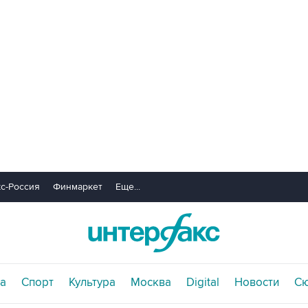
с-Россия
Финмаркет
Еще...
а
Спорт
Культура
Москва
Digital
Новости
С