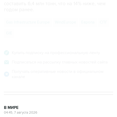
составить 6,4 млн тонн, что на 14% ниже, чем
годом ранее.
Gas Infrastructure Europe
WindEurope
Европа
СПГ
GIE
Купить подписку на профессиональную ленту
Подписаться на рассылку главных новостей сайта
Получать оперативные новости в официальном
канале
В МИРЕ
04:45, 7 августа 2026