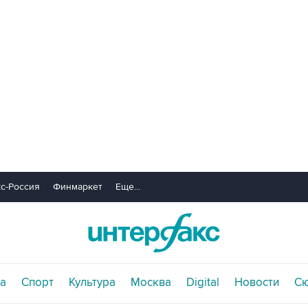
с-Россия
Финмаркет
Еще...
а
Спорт
Культура
Москва
Digital
Новости
С