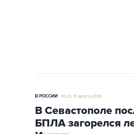
Беспилотные технологии и ИИ н
агрокомплексов
Социальная реклама, АНО «Национальные приоритеты».
И
Путин вывел "Шереметьево" из 
препятствие для приватизации
В РОССИИ
06:22, 10 августа 2026
В Севастополе по
БПЛА загорелся ле