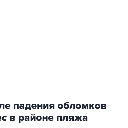
а службе у электросетевых объектов и
НН 7725383515 Erid: F7NfYUJCUneVdwcydK6A
стратегического списка с целью снять
сле падения обломков
с в районе пляжа