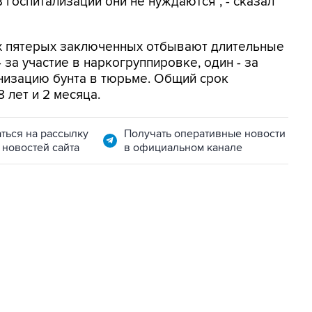
госпитализации они не нуждаются", - сказал
тих пятерых заключенных отбывают длительные
 за участие в наркогруппировке, один - за
анизацию бунта в тюрьме. Общий срок
 лет и 2 месяца.
ться на рассылку
Получать оперативные новости
 новостей сайта
в официальном канале
04:31, 10 августа 2026