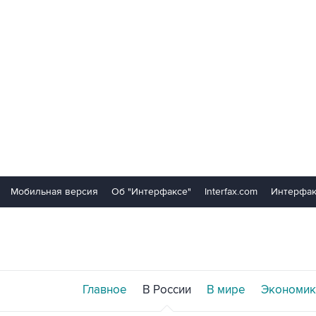
Мобильная версия
Об "Интерфаксе"
Interfax.com
Интерфак
Главное
В России
В мире
Экономик