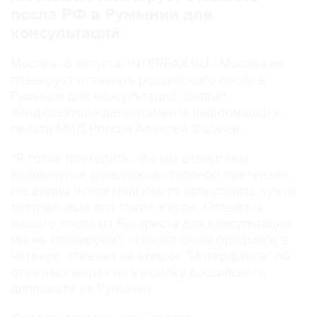
консультаций
Москва. 6 августа. INTERFAX.RU - Москва не
планирует отзывать российского посла в
Румынии для консультаций, заявил
замдиректора департамента информации и
печати МИД России Алексей Фадеев.
"Я готов повторить, что мы отвергаем
выдвинутые румынской стороной претензии.
Не видим оснований как-то копировать чужие
театральные вот такие жесты. Отзывать
нашего посла из Бухареста для консультации
мы не планируем", - сказал он на брифинге в
четверг, отвечая на вопрос "Интерфакса" об
ответных мерах на высылку российского
дипломата из Румынии.
Фадеев отметил, что "на этот
недружественный шаг обязательно будет дан