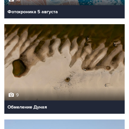
9
Обмеление Дуная