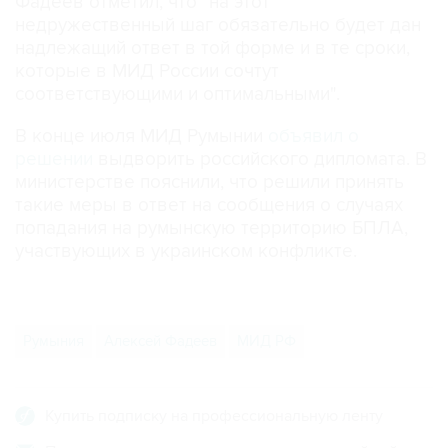
надлежащий ответ в той форме и в те сроки,
которые в МИД России сочтут
соответствующими и оптимальными".
В конце июля МИД Румынии
объявил о
решении
выдворить российского дипломата. В
министерстве пояснили, что решили принять
такие меры в ответ на сообщения о случаях
попадания на румынскую территорию БПЛА,
участвующих в украинском конфликте.
Румыния
Алексей Фадеев
МИД РФ
Купить подписку на профессиональную ленту
Подписаться на рассылку главных новостей сайта
Получать оперативные новости в официальном