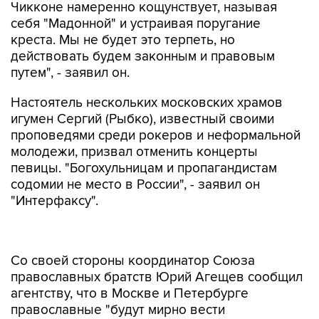
Чикконе намеренно кощунствует, называя
себя "Мадонной" и устраивая поругание
креста. Мы не будет это терпеть, но
действовать будем законным и правовым
путем", - заявил он.
Настоятель нескольких московских храмов
игумен Сергий (Рыбко), известный своими
проповедями среди рокеров и неформальной
молодежи, призвал отменить концерты
певицы. "Богохульницам и пропагандистам
содомии не место в России", - заявил он
"Интерфаксу".
Со своей стороны координатор Союза
православных братств Юрий Агещев сообщил
агентству, что в Москве и Петербурге
православные "будут мирно вести
разъяснительную работу с теми, кто по
неразумению придет на этот аморальный