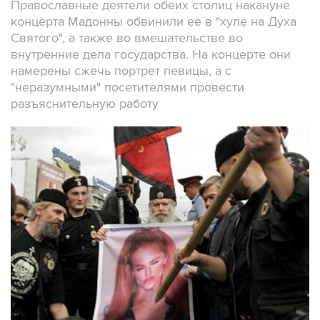
Православные деятели обеих столиц накануне
концерта Мадонны обвинили ее в "хуле на Духа
Святого", а также во вмешательстве во
внутренние дела государства. На концерте они
намерены сжечь портрет певицы, а с
"неразумными" посетителями провести
разъяснительную работу