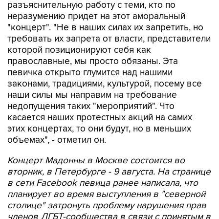
"концерт". "Не в наших силах их запретить, но
требовать их запрета от власти, представители
которой позиционируют себя как
православные, мы просто обязаны. Эта
певичка открыто глумится над нашими
законами, традициями, культурой, посему все
наши силы мы направим на требование
недопущения таких "мероприятий". Что
касается наших протестных акций на самих
этих концертах, то они будут, но в меньших
объемах", - отметил он.
Концерт Мадонны в Москве состоится во
вторник, в Петербурге - 9 августа. На странице
в сети Facebook певица ранее написала, что
планирует во время выступления в "северной
столице" затронуть проблему нарушения прав
членов ЛГБТ-сообщества в связи с принятым в
Петербурге административным запретом
пропаганды гомосексуализма и педофилии