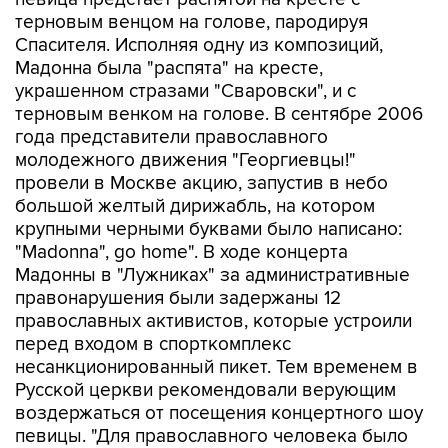
Спасителя. Исполняя одну из композиций,
Мадонна была "распята" на кресте,
украшенном стразами "Сваровски", и с
терновым венком на голове. В сентябре 2006
года представители православного
молодежного движения "Георгиевцы!"
провели в Москве акцию, запустив в небо
большой желтый дирижабль, на котором
крупными черными буквами было написано:
"Madonna", go home". В ходе концерта
Мадонны в "Лужниках" за административные
правонарушения были задержаны 12
православных активистов, которые устроили
перед входом в спорткомплекс
несанкционированный пикет. Тем временем в
Русской церкви рекомендовали верующим
воздержаться от посещения концертного шоу
певицы. "Для православного человека было
бы более чем странно тиражировать духовные
проблемы этой певицы через присутствие на