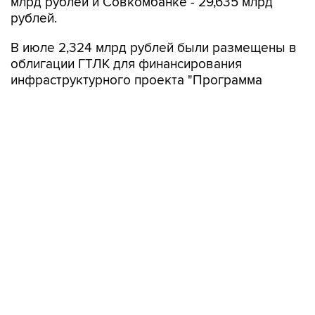
млрд рублей и Совкомбанке - 29,635 млрд
рублей.
В июле 2,324 млрд рублей были размещены в
облигации ГТЛК для финансирования
инфраструктурного проекта "Программа
льготного лизинга гражданских судов водного
транспорта", 773,9 млн рублей - на депозите в
ВЭБ.РФ для финансирования проекта по
обновлению подвижного состава
Петербургского метрополитена.
В июле ППК "Фонд развития территорий"
частично погасила облигации на 1,126 млрд
рублей, "НЛК-Финанс" - на 804,7 млн рублей,
ГТЛК - на 507,4 млн рублей.
ВЭБ.РФ в июле досрочно возвратил с
депозитов 1 трлн рублей, размещенных для
финансирования ряда проектов, в том числе