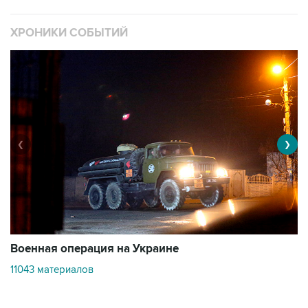
ХРОНИКИ СОБЫТИЙ
❮
❯
Военная операция на Украине
О
11043 материалов
2