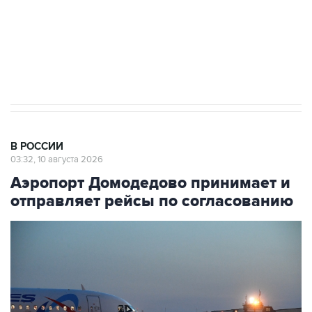
ИНН 7725383515 Erid: F7NfYUJCUneVdwcydK6A
Путин вывел "Шереметьево" из
стратегического списка с целью снять
препятствие для приватизации
В РОССИИ
03:32, 10 августа 2026
Аэропорт Домодедово принимает и
отправляет рейсы по согласованию