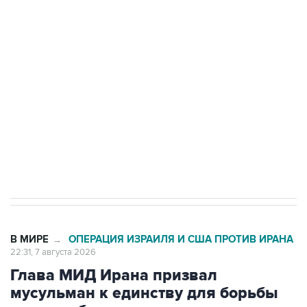
Росгвардии
Беспилотные технологии и ИИ на службе у
электросетевых объектов и агрокомплексов
Социальная реклама, АНО «Национальные приоритеты».
ИНН 7725383515 Erid: F7NfYUJCUneVdwcydK6A
Кабмин РФ разрешил до 1 июля 2027 года
импорт, выпуск и обращение бензина Евро 2,
Евро 3, Евро 4
В МИРЕ
ОПЕРАЦИЯ ИЗРАИЛЯ И США ПРОТИВ ИРАНА
→
22:31, 7 августа 2026
Глава МИД Ирана призвал
мусульман к единству для борьбы