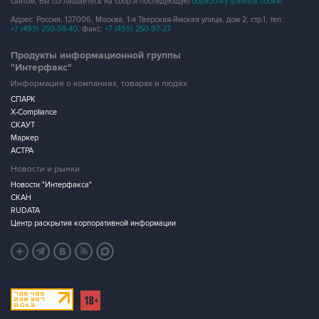
сайтом, Вы соглашаетесь на сбор и последующую
обработку файлов cookie
.
Адрес: Россия, 127006, Москва, 1-я Тверская-Ямская улица, дом 2, стр.1, тел.:
+7 (499) 250-98-40
, факс:
+7 (499) 250-97-27
Продукты информационной группы
"Интерфакс"
Информация о компаниях, товарах и людях
СПАРК
X-Compliance
СКАУТ
Маркер
АСТРА
Новости и рынки
Новости "Интерфакса"
СКАН
RUDATA
Центр раскрытия корпоративной информации