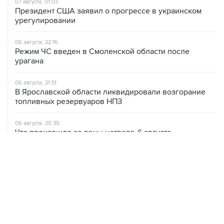
07 августа, 01:03
Президент США заявил о прогрессе в украинском
урегулировании
06 августа, 22:16
Режим ЧС введен в Смоленской области после
урагана
06 августа, 21:51
В Ярославской области ликвидировали возгорание
топливных резервуаров НПЗ
06 августа, 20:30
Что произошло за день: четверг, 6 августа
06 августа, 20:28
В ИКИ РАН предложили выделить на Луне район для
падения старых аппаратов и ступеней ракет