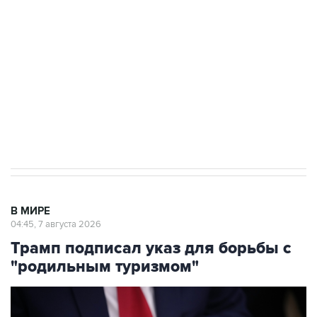
Как российские медицинские технологии
выходят на мировые рынки
Социальная реклама, АНО «Национальные приоритеты».
ИНН 7725383515 Erid: F7NfYUJCUneVdTRF8PRs
Аксенов сообщил о четвертом погибшем в
результате атаки ВСУ на Крым
В МИРЕ
04:45, 7 августа 2026
Трамп подписал указ для борьбы с
"родильным туризмом"