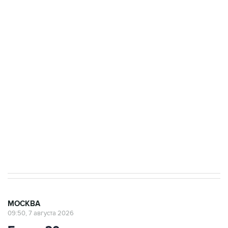
ФСБ сообщила о задержании в Приморье
подростков, готовивших теракт на объекте
Росгвардии
Беспилотные технологии и ИИ на службе у
электросетевых объектов и агрокомплексов
Социальная реклама, АНО «Национальные приоритеты».
ИНН 7725383515 Erid: F7NfYUJCUneVdwcydK6A
Аксенов сообщил о четвертом погибшем в
результате атаки ВСУ на Крым
МОСКВА
09:50, 7 августа 2026