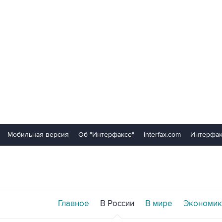
Мобильная версия
Об "Интерфаксе"
Interfax.com
Интерфак
Главное
В России
В мире
Экономик