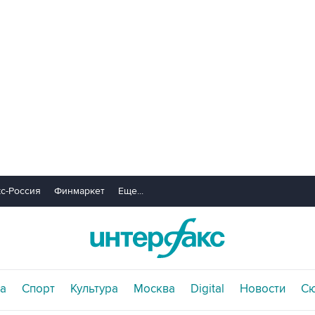
с-Россия
Финмаркет
Еще...
а
Спорт
Культура
Москва
Digital
Новости
С