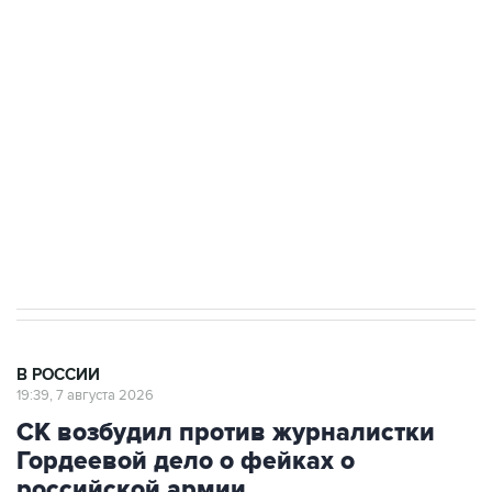
Росгвардии
Беспилотные технологии и ИИ на службе у
электросетевых объектов и агрокомплексов
Социальная реклама, АНО «Национальные приоритеты».
ИНН 7725383515 Erid: F7NfYUJCUneVdwcydK6A
Путин вывел "Шереметьево" из
стратегического списка с целью снять
препятствие для приватизации
В РОССИИ
19:39, 7 августа 2026
СК возбудил против журналистки
Гордеевой дело о фейках о
российской армии