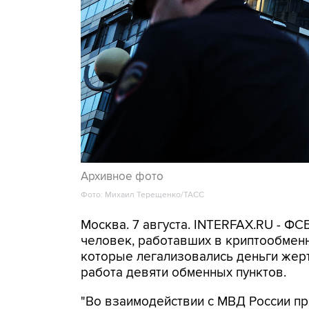
Архивное фото
Фото: Михаил Терещенко/ТАСС
Москва. 7 августа. INTERFAX.RU - Ф
человек, работавших в криптообменн
которые легализовались деньги же
работа девяти обменных пунктов.
"Во взаимодействии с МВД России п