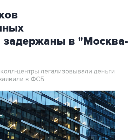
ков
нных
 задержаны в "Москва-
 колл-центры легализовывали деньги
заявили в ФСБ