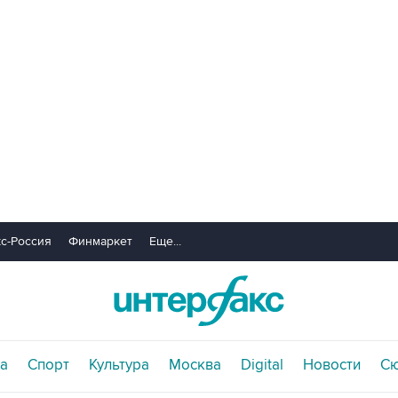
с-Россия
Финмаркет
Еще...
а
Спорт
Культура
Москва
Digital
Новости
С