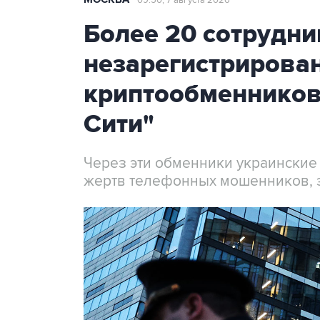
09:50, 7 августа 2026
Более 20 сотрудни
незарегистрирова
криптообменников
Сити"
Через эти обменники украинские
жертв телефонных мошенников, 