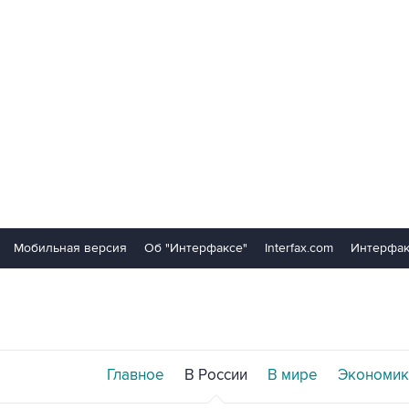
Мобильная версия
Об "Интерфаксе"
Interfax.com
Интерфак
Главное
В России
В мире
Экономик