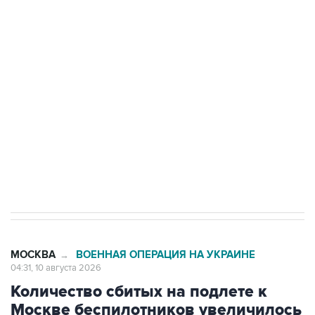
Число жертв атаки БПЛА на Белгород выросло
до пяти
Беспилотные технологии и ИИ на службе у
электросетевых объектов и агрокомплексов
Социальная реклама, АНО «Национальные приоритеты».
ИНН 7725383515 Erid: F7NfYUJCUneVdwcydK6A
Путин вывел "Шереметьево" из
стратегического списка с целью снять
препятствие для приватизации
МОСКВА
ВОЕННАЯ ОПЕРАЦИЯ НА УКРАИНЕ
→
04:31, 10 августа 2026
Количество сбитых на подлете к
Москве беспилотников увеличилось