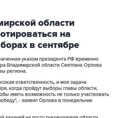
мирской области
отироваться на
борах в сентябре
значенная указом президента РФ временно
ра Владимирской области Светлана Орлова
вы региона.
ысокая ответственность, и моя задача
бря, когда пройдут выборы главы области,
тобы иметь возможность не только участвовать
 победу", - заявил Орлова в понедельник
ой задачей на посту руководителя области