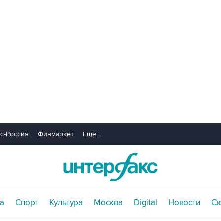
с-Россия
Финмаркет
Еще...
а
Спорт
Культура
Москва
Digital
Новости
С