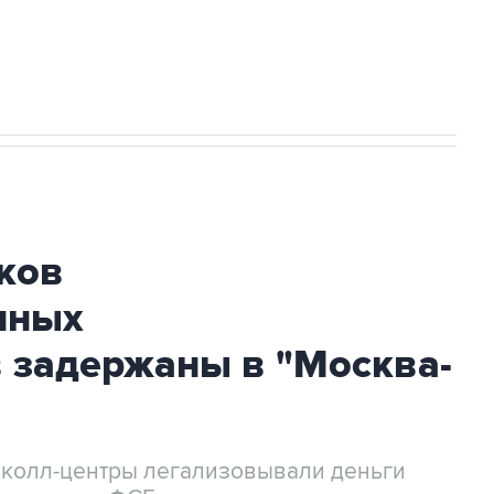
огибшем в результате атаки ВСУ на
ков
нных
 задержаны в "Москва-
 колл-центры легализовывали деньги