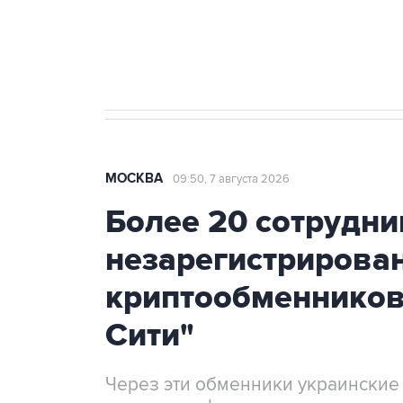
Аксенов сообщил о четвертом п
Крым
МОСКВА
09:50, 7 августа 2026
Более 20 сотрудни
незарегистрирова
криптообменников
Сити"
Через эти обменники украинские