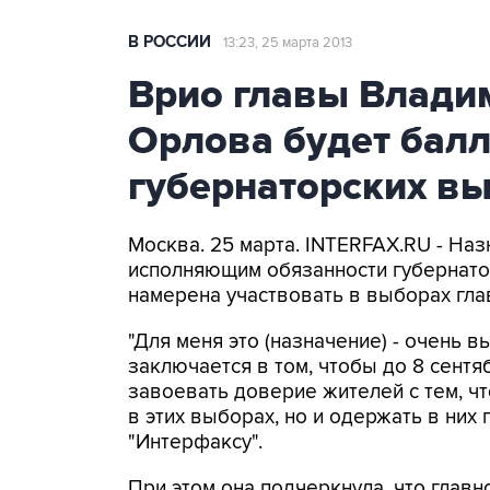
В РОССИИ
13:23, 25 марта 2013
Врио главы Влади
Орлова будет балл
губернаторских вы
Москва. 25 марта. INTERFAX.RU - На
исполняющим обязанности губернато
намерена участвовать в выборах гла
"Для меня это (назначение) - очень в
заключается в том, чтобы до 8 сентя
завоевать доверие жителей с тем, ч
в этих выборах, но и одержать в них
"Интерфаксу".
При этом она подчеркнула, что главн