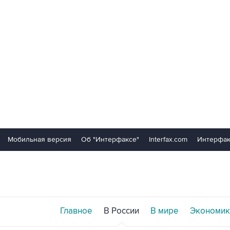
Мобильная версия
Об "Интерфаксе"
Interfax.com
Интерфак
Главное
В России
В мире
Экономик