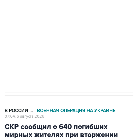
Путин сообщил о решении сосредоточить в
одних руках все службы тыла Минобороны
Как российские медицинские технологии
выходят на мировые рынки
Социальная реклама, АНО «Национальные приоритеты».
ИНН 7725383515 Erid: F7NfYUJCUneVdTRF8PRs
Трамп заявил, что переговоры с Ираном
начнутся в понедельник
В РОССИИ
ВОЕННАЯ ОПЕРАЦИЯ НА УКРАИНЕ
→
07:04, 6 августа 2026
СКР сообщил о 640 погибших
мирных жителях при вторжении